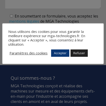
En soumettant ce formulaire, vous acceptez les
mentions légales
de MGA Technologies
Nous utilisons des cookies pour vous garantir la
meilleure expérience sur mga-technologies.fr. En
cliquant sur « Accepter », vous consentez à leur
*Saisie obligatoire
utilisation.
Alternative:
Paramètres des cookies
Accepter
Refuser
Qui sommes-nous ?
MGA Technologies conçoit et réalise des
machines sur mesure et des équipements clefs-
en-main pour l’industrie et accompagne ses
clients en amont et en aval de leurs projets.