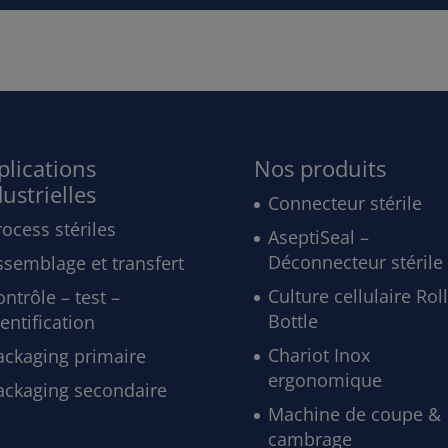
plications
Nos produits
ustrielles
Connecteur stérile
rocess stériles
AseptiSeal –
Déconnecteur stérile
ssemblage et transfert
Culture cellulaire Rol
ntrôle – test –
Bottle
entification
Chariot Inox
ackaging primaire
ergonomique
ackaging secondaire
Machine de coupe &
cambrage