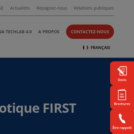
SE
Actualités
Rejoignez-nous
Relations publiques
A TECHLAB 4.0
A PROPOS
CONTACTEZ-NOUS
FRANÇAIS
Devis
otique FIRST
Brochures
Être rappelé