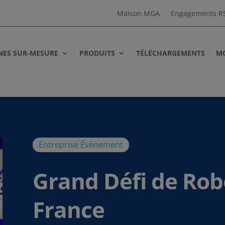
Maison MGA
Engagements R
NES SUR-MESURE
PRODUITS
TÉLÉCHARGEMENTS
MG
Entreprise
Événement
Grand Défi de Rob
France