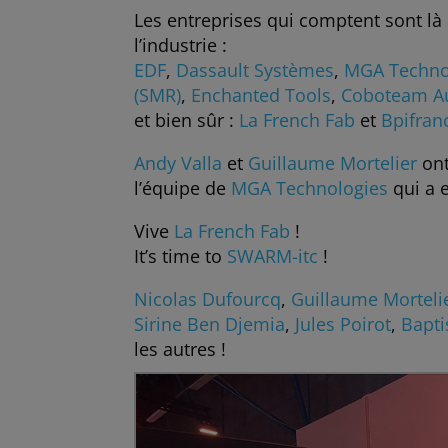
Les entreprises qui comptent sont là p
l’industrie :
EDF
,
Dassault Systèmes
,
MGA Techno
(SMR)
,
Enchanted Tools
,
Coboteam A
et bien sûr :
La French Fab
et
Bpifran
Andy Valla
et
Guillaume Mortelier
ont
l’équipe de
MGA Technologies
qui a 
Vive
La French Fab
!
It’s time to
SWARM-itc
!
Nicolas Dufourcq
,
Guillaume Morteli
Sirine Ben Djemia
,
Jules Poirot
,
Bapti
les autres !