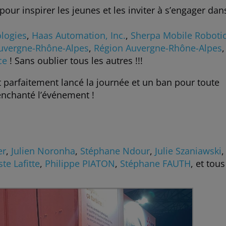
our inspirer les jeunes et les inviter à s’engager dan
logies
,
Haas Automation, Inc.
,
Sherpa Mobile Roboti
uvergne-Rhône-Alpes
,
Région Auvergne-Rhône-Alpes
,
ce
! Sans oublier tous les autres !!!
 parfaitement lancé la journée et un ban pour toute
enchanté l’événement !
er
,
Julien Noronha
,
Stéphane Ndour
,
Julie Szaniawski
,
ste Lafitte
,
Philippe PIATON
,
Stéphane FAUTH
, et tous