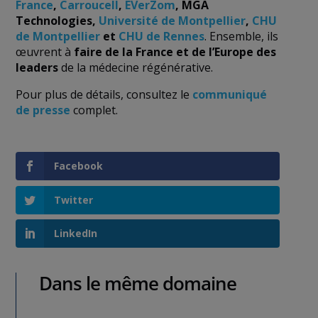
France
,
Carroucell
,
EVerZom
, MGA
Technologies,
Université de Montpellier
,
CHU
de Montpellier
et
CHU de Rennes
. Ensemble, ils
œuvrent à
faire de la France et de l’Europe des
leaders
de la médecine régénérative.
Pour plus de détails, consultez le
communiqué
de presse
complet.
Facebook
Twitter
LinkedIn
Dans le même domaine