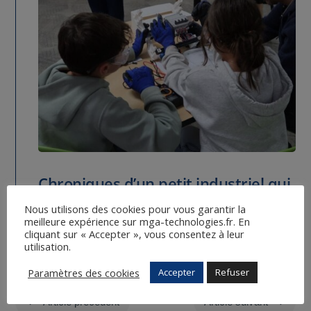
Chroniques d’un petit industriel qui
rêve de réenchanter la France –
Nous utilisons des cookies pour vous garantir la
meilleure expérience sur mga-technologies.fr. En
Épisode 36
cliquant sur « Accepter », vous consentez à leur
utilisation.
11 Oct 2025
Paramètres des cookies
Accepter
Refuser
#
$
Article précédent
Article suivant