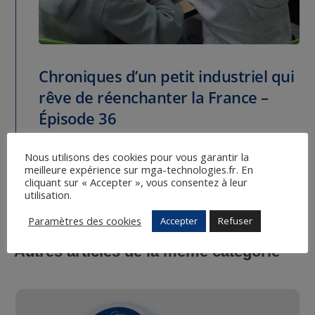
Chroniques d’un petit industriel qui
rêve de réenchanter la France –
Épisode 36
11 Oct 2025
Nous utilisons des cookies pour vous garantir la
meilleure expérience sur mga-technologies.fr. En
cliquant sur « Accepter », vous consentez à leur
utilisation.
#
$
Article précédent
Article suivant
Paramètres des cookies
Accepter
Refuser
Autres articles de la même catégorie