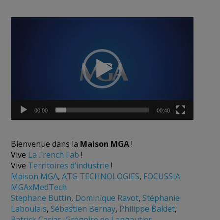
Lecteur
vidéo
00:00
00:40
Bienvenue dans la
Maison MGA
!
Vive
La French Fab
!
Vive
Territoires d’industrie
!
Maison MGA
,
ATG TECHNOLOGIES
,
FOCUSSIA
MGAxMedTech
Stephane Buttin
,
Dominique Ravot
,
Stéphanie
Laboulais
,
Sébastien Bernay
,
Philippe Baldet
,
Patrick Carias
,
Grégoire de Langautier