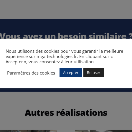
Vous avez un besoin similaire 
ipes commerciales afin d’obtenir un devis personnali
Nous utilisons des cookies pour vous garantir la meilleure
mesure.
expérience sur mga-technologies.fr. En cliquant sur «
Accepter », vous consentez à leur utilisation.
CONTACTEZ NOTRE BUREAU D'ETUDES
Paramètres des cookies
Accepter
Refuser
Autres réalisations