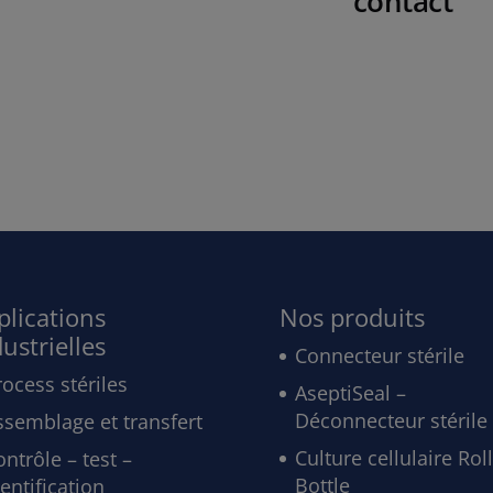
contact
plications
Nos produits
ustrielles
Connecteur stérile
rocess stériles
AseptiSeal –
Déconnecteur stérile
ssemblage et transfert
Culture cellulaire Rol
ntrôle – test –
Bottle
entification