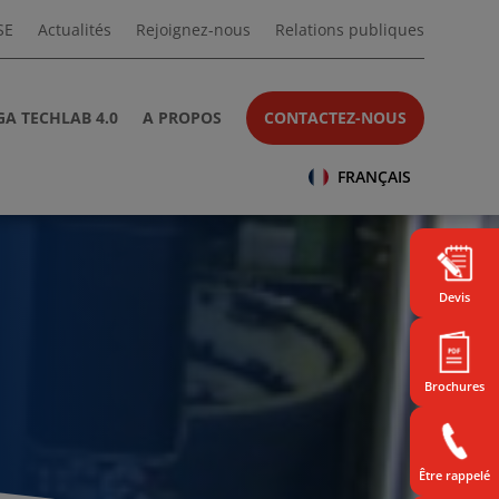
SE
Actualités
Rejoignez-nous
Relations publiques
A TECHLAB 4.0
A PROPOS
CONTACTEZ-NOUS
FRANÇAIS
Devis
Brochures
Être rappelé