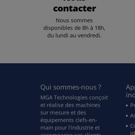
contacter
Nous sommes
disponibles de 8h à 18h,
du lundi au vendredi.
Qui sommes-nous ?
Ap
ind
MGA Technologies conçoit
et réalise des machines
P
sur mesure et des
A
équipements clefs-en-
Co
main pour l’industrie et
id
accompagne ses clients