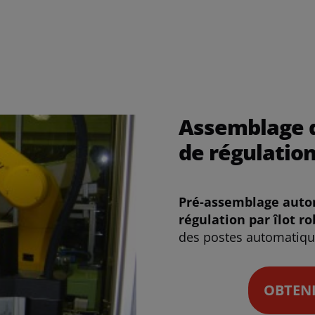
Assemblage d
de régulatio
Pré-assemblage autom
régulation par îlot ro
des postes automatique
OBTENI