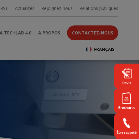
 RSE
Actualités
Rejoignez-nous
Relations publiques
A TECHLAB 4.0
A PROPOS
CONTACTEZ-NOUS
FRANÇAIS
Devis
Brochures
Être rappelé