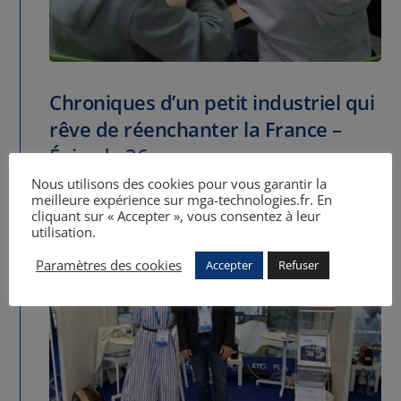
Chroniques d’un petit industriel qui
rêve de réenchanter la France –
Épisode 36
Nous utilisons des cookies pour vous garantir la
11 Oct 2025
meilleure expérience sur mga-technologies.fr. En
cliquant sur « Accepter », vous consentez à leur
utilisation.
Paramètres des cookies
Accepter
Refuser