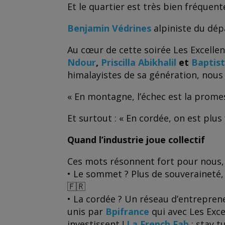
Et le quartier est très bien fréquent
Benjamin Védrines
alpiniste du dé
Au cœur de cette soirée Les Excelle
Ndour
,
Priscilla Abikhalil
et
Baptist
himalayistes de sa génération, nous
« En montagne, l’échec est la promes
Et surtout : « En cordée, on est plus 
Quand l’industrie joue collectif
Ces mots résonnent fort pour nous, i
• Le sommet ? Plus de souveraineté, 
🇫🇷
• La cordée ? Un réseau d’entreprene
unis par
Bpifrance
qui avec Les Exce
investissent !
La French Fab
: stay t