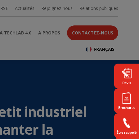
 RSE
Actualités
Rejoignez-nous
Relations publiques
A TECHLAB 4.0
A PROPOS
CONTACTEZ-NOUS
FRANÇAIS
Devis
tit industriel
Brochures
hanter la
Être rappelé