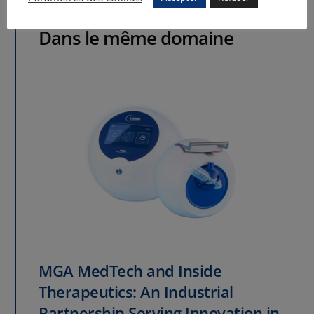
Dans le même domaine
MGA MedTech and Inside
Therapeutics: An Industrial
Partnership Serving Innovation in