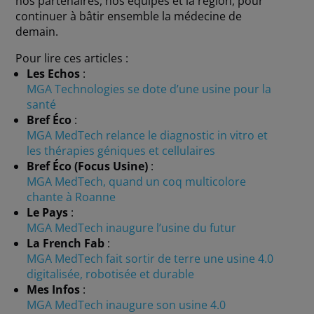
nos partenaires, nos équipes et la région, pour
continuer à bâtir ensemble la médecine de
demain.
Pour lire ces articles :
Les Echos
:
MGA Technologies se dote d’une usine pour la
santé
Bref Éco
:
MGA MedTech relance le diagnostic in vitro et
les thérapies géniques et cellulaires
Bref Éco (Focus Usine)
:
MGA MedTech, quand un coq multicolore
chante à Roanne
Le Pays
:
MGA MedTech inaugure l’usine du futur
La French Fab
:
MGA MedTech fait sortir de terre une usine 4.0
digitalisée, robotisée et durable
Mes Infos
:
MGA MedTech inaugure son usine 4.0