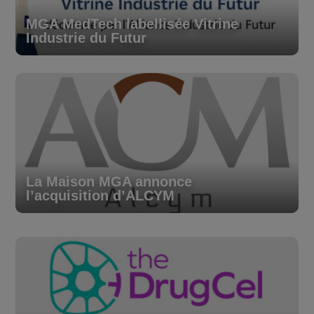
MGA MedTech labellisée Vitrine
Industrie du Futur
La Maison MGA annonce
l’acquisition d’ALCYM