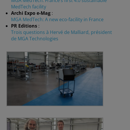
MGA MedTech: France’s first 4.0 sustainable
MedTech facility
Archi Expo e-Mag
:
MGA MedTech: A new eco-facility in France
PR Editions
:
Trois questions à Hervé de Malliard, président
de MGA Technologies