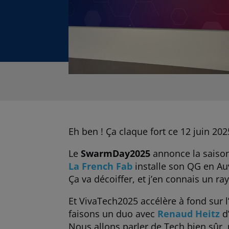
Eh ben ! Ça claque fort ce 12 juin 202
Le
SwarmDay2025
annonce la saiso
La French Fab
installe son QG en A
Ça va décoiffer, et j’en connais un ra
Et VivaTech2025 accélère à fond sur l
faisons un duo avec
Renaud Heitz
d
Nous allons parler de Tech bien sûr, 