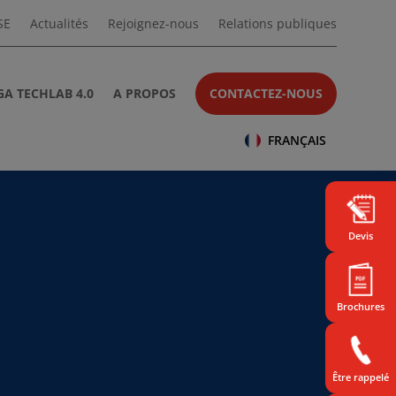
SE
Actualités
Rejoignez-nous
Relations publiques
A TECHLAB 4.0
A PROPOS
CONTACTEZ-NOUS
FRANÇAIS
Devis
Brochures
Être rappelé