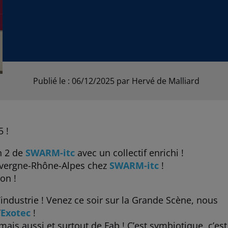
Publié le : 06/12/2025
par Hervé de Malliard
5 !
n 2 de
SWARM-itc
avec un collectif enrichi !
uvergne-Rhône-Alpes chez
SWARM-itc
!
yon !
’industrie ! Venez ce soir sur la Grande Scène, nous
’
Exotec
!
mais aussi et surtout de Fab ! C’est symbiotique, c’est