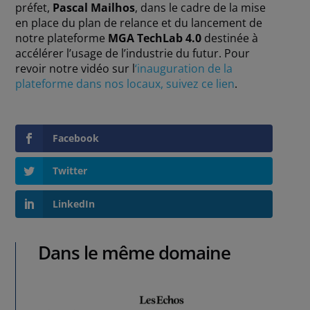
préfet,
Pascal Mail­hos
, dans le cadre de la mise
en place du plan de relance et du lancement de
notre plate­forme
MGA TechLab 4.0
desti­née à
accé­lé­rer l’usage de l’in­dus­trie du futur. Pour
revoir notre vidéo sur l
‘inauguration de la
plateforme dans nos locaux, suivez ce lien
.
Facebook
Twitter
LinkedIn
Dans le même domaine