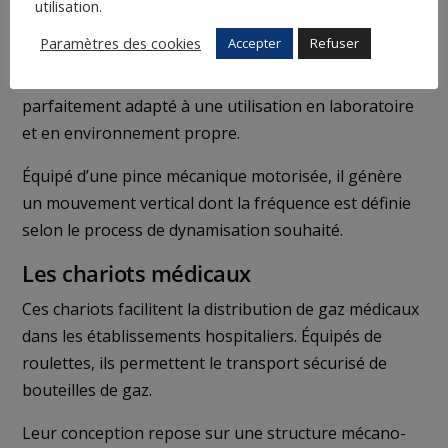
utilisation.
Conçu en collaboration avec les Laboratoires
Paramètres des cookies
Accepter
Refuser
BOIRON, ce dispositif permet de dynamiser et
d’émulsifier des solutions en flacon. Il est
parfaitement adapté à une utilisation en laboratoire
et en environnement propre.
Équipé d’une pince mécanique motorisée, il génère
un mouvement vertical dont la fréquence est définie
selon le process de dynamisation souhaité.
Les chariots médicaux
Ces chariots facilitent la distribution de gaz médicaux
dans les établissements hospitaliers. Équipés de
roulettes, ils permettent le transport sécurisé de
bouteilles de gaz.
Leur conception repose sur une structure mécano-