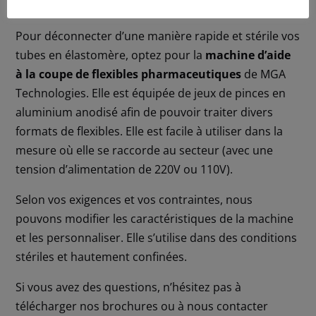
pharmaceutiques.
Pour déconnecter d’une manière rapide et stérile vos
tubes en élastomère, optez pour la
machine d’aide
à la coupe de flexibles pharmaceutiques
de MGA
Technologies. Elle est équipée de jeux de pinces en
aluminium anodisé afin de pouvoir traiter divers
formats de flexibles. Elle est facile à utiliser dans la
mesure où elle se raccorde au secteur (avec une
tension d’alimentation de 220V ou 110V).
Selon vos exigences et vos contraintes, nous
pouvons modifier les caractéristiques de la machine
et les personnaliser. Elle s’utilise dans des conditions
stériles et hautement confinées.
Si vous avez des questions, n’hésitez pas à
télécharger nos brochures ou à nous contacter