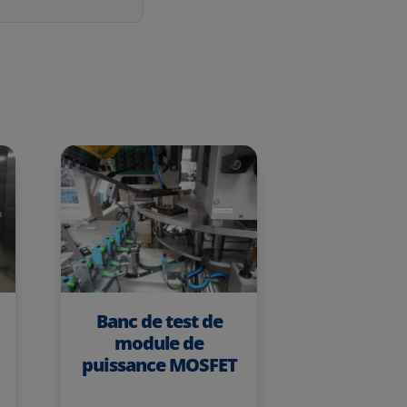
Machi
marquage 
Banc de test de
flac
module de
puissance MOSFET