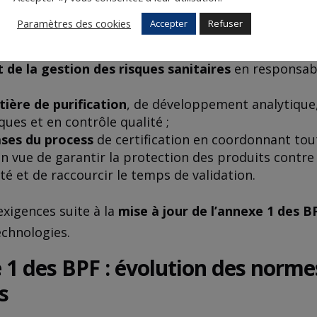
 Pour atteindre cet objectif, les industries doiven
Paramètres des cookies
Accepter
Refuser
t de la gestion des risques sanitaires
en responsabi
ère de purification
, de développement analytique
ques et en contrôle qualité ;
ases du process
de certification en coordonnant tout
n vue de garantir la protection des produits contre
té et de raccourcir le temps de validation.
xigences suite à la
mise à jour de l’annexe 1 des B
echnologies.
e 1 des BPF : évolution des norm
s