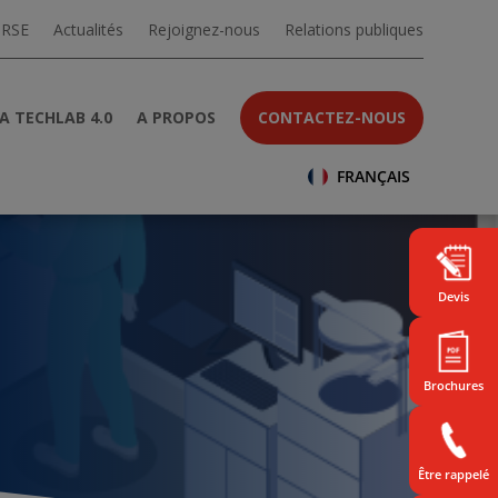
 RSE
Actualités
Rejoignez-nous
Relations publiques
A TECHLAB 4.0
A PROPOS
CONTACTEZ-NOUS
FRANÇAIS
Devis
Brochures
Être rappelé