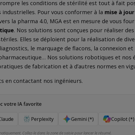
rompre les conditions de stérilité est tout à fait po
 industrielles. Pour vous conformer à la
mise à jour
vers la pharma 4.0, MGA est en mesure de vous four
tique
. Nos solutions sont conçues pour réaliser des
riles. Elles se déploient pour la réalisation de dive
agnostics, le marquage de flacons, la connexion et 
ss pharmaceutique… Nos solutions robotiques et no
ratiques de fabrication et à d’autres normes en vig
ts en contactant nos ingénieurs.
 votre IA favorite
Claude
Perplexity
Gemini (*)
Copilot (*)
matiquement. Collez-le dans la zone de saisie pour lancer le résumé.