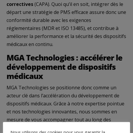
correctives
(CAPA). Quoi qu’il en soit, intégrer dès le
départ une stratégie de PMS efficace assure donc une
conformité durable avec les exigences
réglementaires (MDR et ISO 13485), et contribue à
améliorer la performance et la sécurité des dispositifs
médicaux en continu.
MGA Technologies : accélérer le
développement de dispositifs
médicaux
MGA Technologies se positionne donc comme un
acteur clé dans l’accélération du développement de
dispositifs médicaux. Grâce à notre expertise pointue
et nos technologies innovantes, nous sommes en
mesure de vous accompagner tout au long des
étapes de développement d’un dispositif médical
.
Nous utilisons des cookies pour vous garantir la