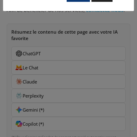
Afin de bénéficier de nos services,
contactez-nous
.
Résumez le contenu de cette page avec votre IA
favorite
ChatGPT
Le Chat
Claude
Perplexity
Gemini (*)
Copilot (*)