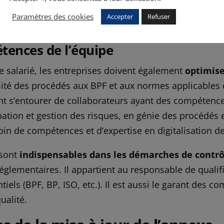
s normes en vigueur (BPF, BP, ISO, etc.). Le but étant l
Paramètres des cookies
Accepter
Refuser
els.
tences de l’équipe
e salarié, les entreprises doivent également
optimise
té des procédés aux BPF et aux normes applicables et
ent s’entourer de collaborateurs ayant des compétences
tion et gestion des risques, en génie des procédés et
n de compétences et d’expertise en digitalisation de
 sont
indispensables dans les démarches de contrô
réglementaires. Il appartient au responsable de qualifi
iels (BPF, BP, ISO, etc.). Il est aussi le garant des 
ualité.