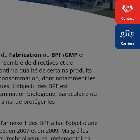
Contact
Carrière
de
Fabrication
ou
BPF
(
GMP
en
ensemble de directives et de
ntir la qualité de certains produits
la consommation, dont notamment les
es. L’objectif des BPF est
mination biologique, particulaire ou
 ainsi de protéger les
l’annexe 1 des BPF a fait l’objet d’une
993, en 2007 et en 2009. Malgré les
(technologiques, réglementaires,