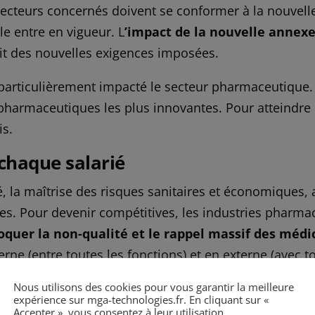
secteurs concernés doivent se conformer à la nouvelle
lle entre en vigueur. L
’impact de la nouvelle annex
ait des nouvelles exigences imposées.
articulièrement impacté le secteur pharmaceutique. 
pharmaceutiques les plus innovantes. Pour atteindre ce
is.
 chaque salarié
 la maîtrise des risques sanitaires et économiques, ai
es. Pour devenir compétitives, les industries pharmac
voquer la non-qualité et le rappel massif des méd
rne (entre toutes les fonctions) et en externe (avec t
Nous utilisons des cookies pour vous garantir la meilleure
expérience sur mga-technologies.fr. En cliquant sur «
 interne, les industries doivent privilégier l’autono
Accepter », vous consentez à leur utilisation.